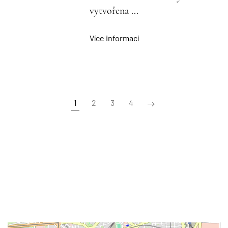
vytvořena ...
Více informací
1
2
3
4