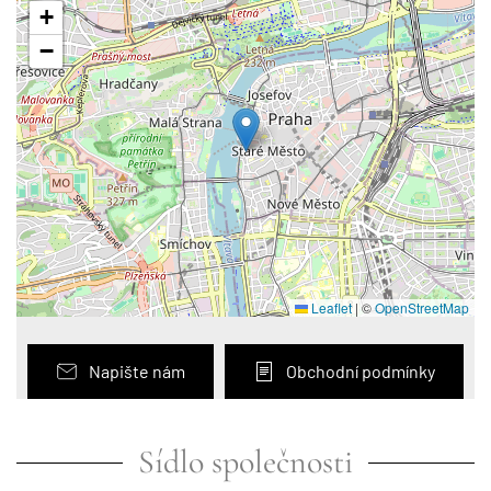
+
−
Leaflet
|
©
OpenStreetMap
Napište nám
Obchodní podmínky
Sídlo společnosti