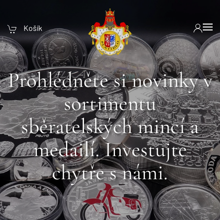
Košík
Prohlédněte si novinky v
sortimentu
sběratelských mincí a
medailí. Investujte
chytře s námi.