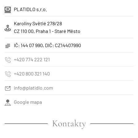
PLATIDLO s.r.o.
Karoliny Světlé 278/28
CZ 110 00, Praha 1 - Staré Město
IČ: 144 07 990, DIČ: CZ14407990
+420 774 222 121
+420 800 321 140
info@platidlo.com
Google mapa
Kontakty