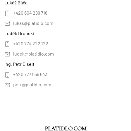
Lukáš Báča
+420 604 289 716
lukas@platidlo.com
Luděk Dronski
+420 774 222 122
ludek@platidlo.com
Ing. Petr Eiselt
+420 777 555 643
petr@platidlo.com
PLATIDLO.COM