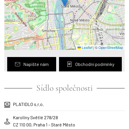
Leaflet
|
©
OpenStreetMap
Napište nám
Obchodní podmínky
Sídlo společnosti
PLATIDLO s.r.o.
Karoliny Světlé 278/28
CZ 110 00, Praha 1 - Staré Město