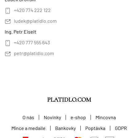
+420 774 222 122
ludek@platidlo.com
Ing. Petr Eiselt
+420 777 555 643
petr@platidlo.com
PLATIDLO.COM
O nás
Novinky
e-shop
Mincovna
Mince a medaile
Bankovky
Poptávka
GDPR