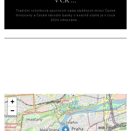
v ČR ...
Tradiční ročníková sportovní sada oběžných mincí České
mincovny a České národní banky v kvalitě stand je v roce
2024 věnována...
+
−