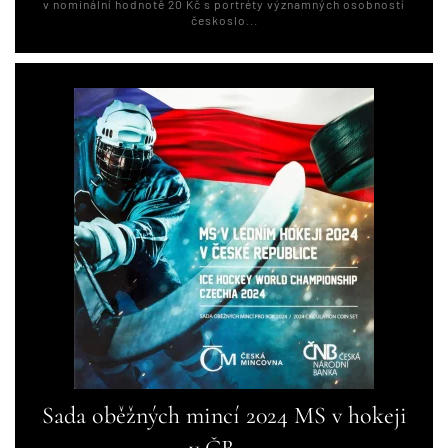
v nominální hodnotě 20 Kč s portréty významných osobností
českoslo...
Sada oběžných mincí 2024 MS v hokeji