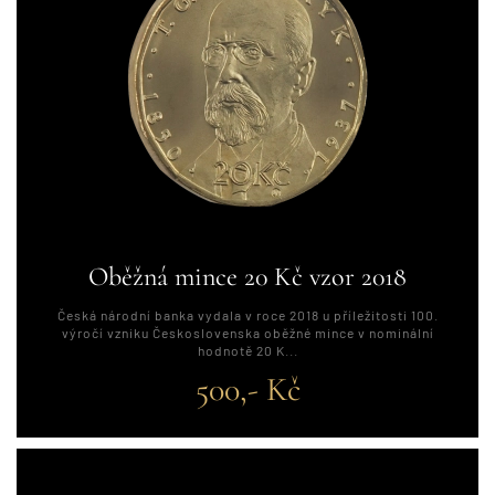
Oběžná mince 20 Kč vzor 2018
Česká národní banka vydala v roce 2018 u příležitosti 100.
výročí vzniku Československa oběžné mince v nominální
hodnotě 20 K...
500,- Kč