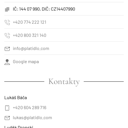
IČ: 144 07 990, DIČ: CZ14407990
+420 774 222 121
+420 800 321 140
info@platidlo.com
Google mapa
Kontakty
Lukáš Báča
+420 604 289 716
lukas@platidlo.com
Luděk Dronski