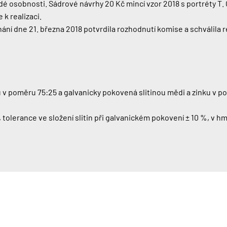
é osobnosti. Sádrové návrhy 20 Kč mincí vzor 2018 s portréty T. 
k realizaci.
í dne 21. března 2018 potvrdila rozhodnutí komise a schválila re
u v poměru 75:25 a galvanicky pokovená slitinou mědi a zinku v po
%, tolerance ve složení slitin při galvanickém pokovení ± 10 %, v hm