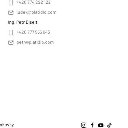
+420 774 222 122
ludek@platidlo.com
Ing. Petr Eiselt
+420 777 555 643
petr@platidlo.com
nkovky