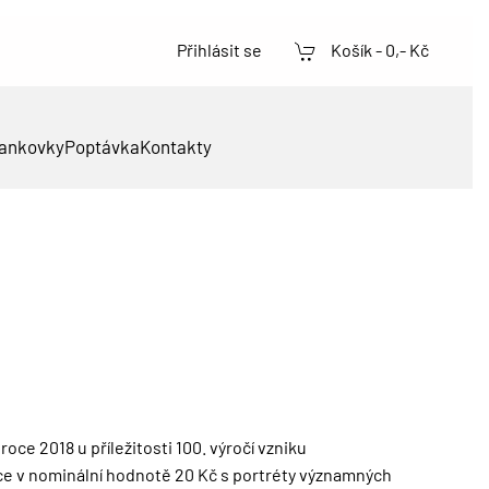
Přihlásit se
Košík -
0,- Kč
ankovky
Poptávka
Kontakty
oce 2018 u příležitosti 100. výročí vzniku
 v nominální hodnotě 20 Kč s portréty významných