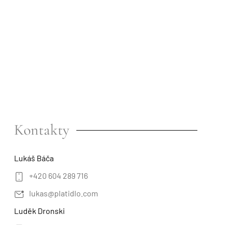
Kontakty
Lukáš Báča
+420 604 289 716
lukas@platidlo.com
Luděk Dronski