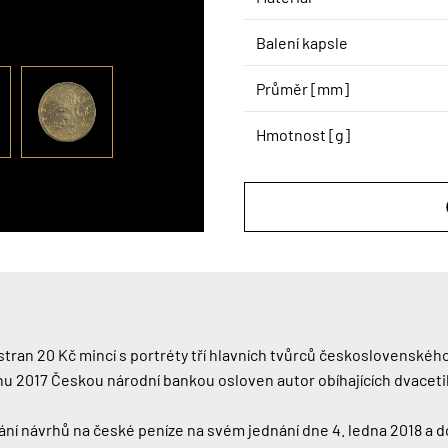
Balení kapsle
Průměr [mm]
Hmotnost [g]
tran 20 Kč mincí s portréty tří hlavních tvůrců československéh
pnu 2017 Českou národní bankou osloven autor obíhajících dvacet
í návrhů na české peníze na svém jednání dne 4. ledna 2018 a 