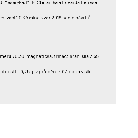
G. Masaryka, M. R. Štefánika a Edvarda Beneše
alizaci 20 Kč mincí vzor 2018 podle návrhů
měru 70:30, magnetická, třináctihran, síla 2,55
otnosti ± 0,25 g, v průměru ± 0,1 mm a v síle ±