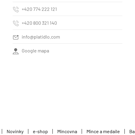
+420 774 222 121
+420 800 321 140
info@platidlo.com
Google mapa
Novinky
e-shop
Mincovna
Mince a medaile
Ba