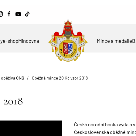
ky
e-shop
Mincovna
Mince a medaile
B
 oběživa ČNB
Oběžná mince 20 Kč vzor 2018
 2018
Česká národní banka vydala v r
Československa oběžné mince