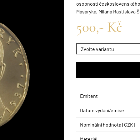
osobností československého 
Masaryka, Milana Rastislava 
500,- Kč
Emitent
Datum vydání/emise
Nominální hodnota [CZK]
Materiál