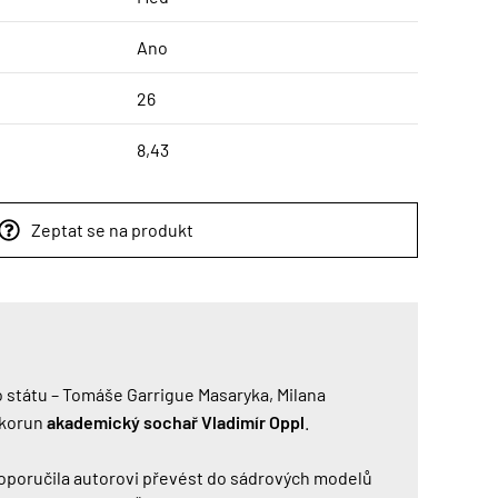
Ano
26
8,43
Zeptat se na produkt
o státu – Tomáše Garrigue Masaryka, Milana
ikorun
akademický sochař Vladimír Oppl
.
doporučila autorovi převést do sádrových modelů