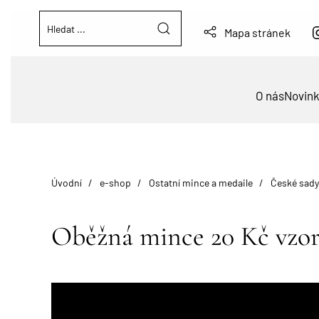
Mapa stránek
O nás
Novin
Úvodní
e-shop
Ostatní mince a medaile
České sady
Oběžná mince 20 Kč vzor