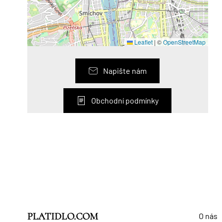
Leaflet
|
©
OpenStreetMap
Napište nám
Obchodní podmínky
PLATIDLO.COM
O nás