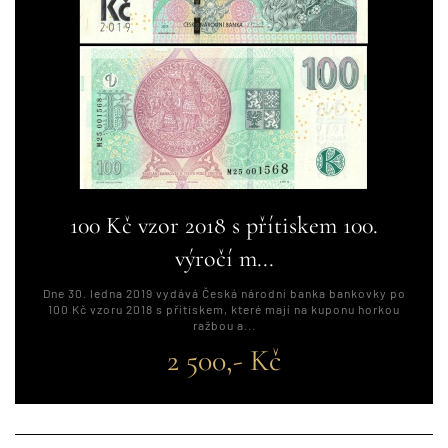
100 Kč vzor 2018 s přítiskem 100.
výročí m...
Dne 30. ledna 2019 vydává Česká národní banka bankovky po
100 Kč vzoru 2018 s přítiskem, které mají na kuponu horkou
ražbou a...
2 500,- Kč