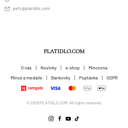
petr@platidlo.com
PLATIDLO.COM
O nás
Novinky
e-shop
Mincovna
Mince a medaile
Bankovky
Poptávka
GDPR
©
2026
PLATIDLO.COM. All rights reserved.