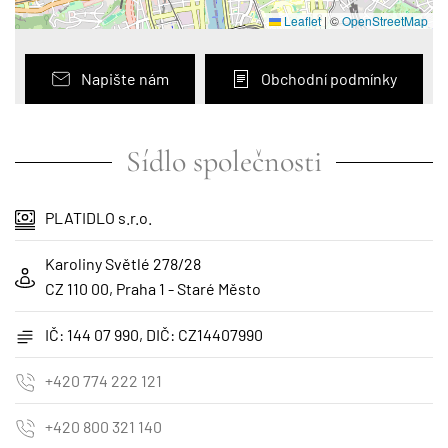
Leaflet
|
©
OpenStreetMap
Napište nám
Obchodní podmínky
Sídlo společnosti
PLATIDLO s.r.o.
Karoliny Světlé 278/28
CZ 110 00, Praha 1 - Staré Město
IČ: 144 07 990, DIČ: CZ14407990
+420 774 222 121
+420 800 321 140