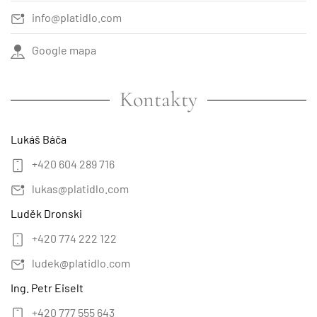
info@platidlo.com
Google mapa
Kontakty
Lukáš Báča
+420 604 289 716
lukas@platidlo.com
Luděk Dronski
+420 774 222 122
ludek@platidlo.com
Ing. Petr Eiselt
+420 777 555 643