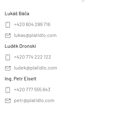
Lukáš Báča
+420 604 289 716
lukas@platidlo.com
Luděk Dronski
+420 774 222 122
ludek@platidlo.com
Ing. Petr Eiselt
+420 777 555 643
petr@platidlo.com