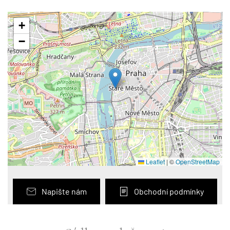
+
−
Leaflet
|
©
OpenStreetMap
Napište nám
Obchodní podmínky