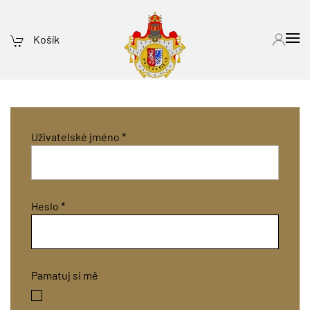
Košík
Uživatelské jméno
*
Heslo
*
Pamatuj si mě