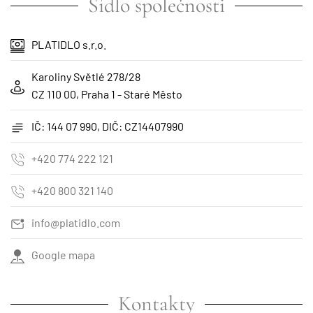
Sídlo společnosti
PLATIDLO s.r.o.
Karoliny Světlé 278/28
CZ 110 00, Praha 1 - Staré Město
IČ: 144 07 990, DIČ: CZ14407990
+420 774 222 121
+420 800 321 140
info@platidlo.com
Google mapa
Kontakty