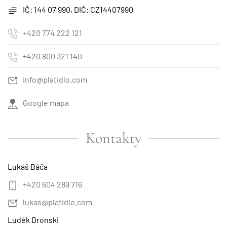
IČ: 144 07 990, DIČ: CZ14407990
+420 774 222 121
+420 800 321 140
info@platidlo.com
Google mapa
Kontakty
Lukáš Báča
+420 604 289 716
lukas@platidlo.com
Luděk Dronski