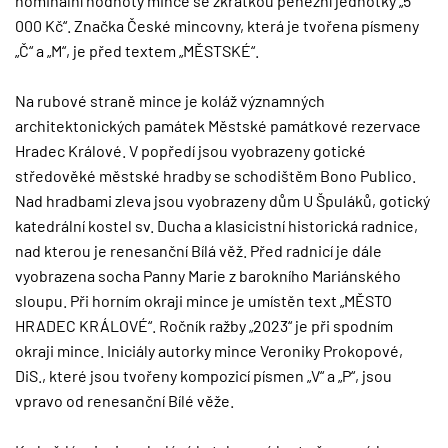
nominální hodnoty mince se zkratkou peněžní jednotky „5
000 Kč“. Značka České mincovny, která je tvořena písmeny
„Č“ a „M“, je před textem „MĚSTSKÉ“.
Na rubové straně mince je koláž významných
architektonických památek Městské památkové rezervace
Hradec Králové. V popředí jsou vyobrazeny gotické
středověké městské hradby se schodištěm Bono Publico.
Nad hradbami zleva jsou vyobrazeny dům U Špuláků, gotický
katedrální kostel sv. Ducha a klasicistní historická radnice,
nad kterou je renesanční Bílá věž. Před radnicí je dále
vyobrazena socha Panny Marie z barokního Mariánského
sloupu. Při horním okraji mince je umístěn text „MĚSTO
HRADEC KRÁLOVÉ“. Ročník ražby „2023“ je při spodním
okraji mince. Iniciály autorky mince Veroniky Prokopové,
DiS., které jsou tvořeny kompozicí písmen „V“ a „P“, jsou
vpravo od renesanční Bílé věže.