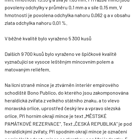
povoleny odchylky v průměru 0,1 mm a v síle 0,15 mm. V
hmotnosti je povolena odchylka nahoru 0,062 g a v obsahu
zlata odchylka nahoru 0,01 %.
V běžné kvalitě bylo vyraženo 5 300 kusů
Dalších 9 700 kusů bylo vyraženo ve špičkové kvalitě
vyznačující se vysoce leštěným mincovním polem a
matovaným reliéfem.
Na lícní straně mince je ztvárněn interiér empírového
schodiště Bono Publico, do kterého jsou zakomponována
heraldická zvířata z velkého státního znaku, a to vlevo
moravská orlice, uprostřed český lev a vpravo slezská
orlice. Při horním okraji mince je text „MĚSTSKÉ
PAMÁTKOVÉ REZERVACE“. Text „ČESKÁ REPUBLIKA“ je pod
heraldickými zvířaty. Při spodním okraji mince je označení