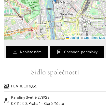
Leaflet
|
©
OpenStreetMap
Napište nám
Obchodní podmínky
Sídlo společnosti
PLATIDLO s.r.o.
Karoliny Světlé 278/28
CZ 110 00, Praha 1 - Staré Město