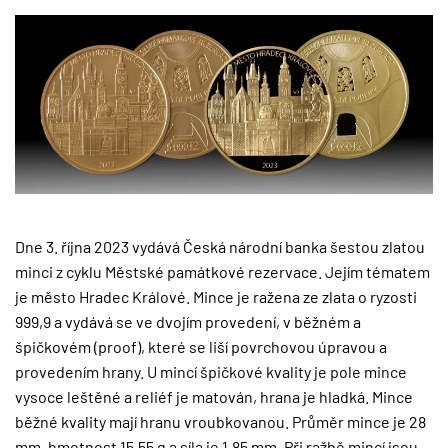
Dne 3. října 2023 vydává Česká národní banka šestou zlatou
minci z cyklu Městské památkové rezervace. Jejím tématem
je město Hradec Králové. Mince je ražena ze zlata o ryzosti
999,9 a vydává se ve dvojím provedení, v běžném a
špičkovém (proof), které se liší povrchovou úpravou a
provedením hrany. U mincí špičkové kvality je pole mince
vysoce leštěné a reliéf je matován, hrana je hladká. Mince
běžné kvality mají hranu vroubkovanou. Průměr mince je 28
mm, hmotnost 15,55 g a síla je 1,85 mm. Při ražbě mincí jsou