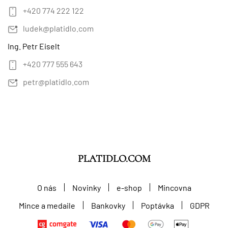
+420 774 222 122
ludek@platidlo.com
Ing. Petr Eiselt
+420 777 555 643
petr@platidlo.com
PLATIDLO.COM
O nás
Novinky
e-shop
Mincovna
Mince a medaile
Bankovky
Poptávka
GDPR