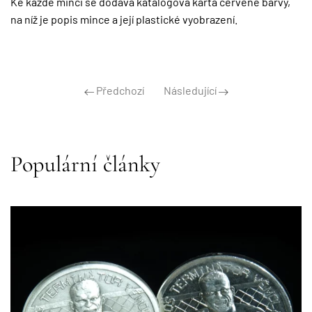
Ke každé minci se dodává katalogová karta červené barvy,
na níž je popis mince a její plastické vyobrazení.
Předchozí
Následující
Populární články