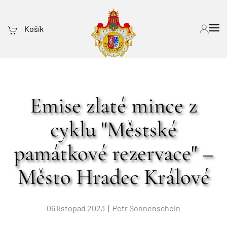
Košík
Emise zlaté mince z
cyklu "Městské
památkové rezervace" –
Město Hradec Králové
06 listopad 2023
| Petr Sonnenschein